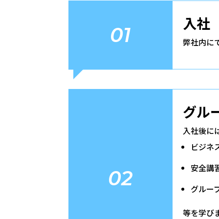
入社
01
弊社内に
グル
入社後に
ビジネ
安全講
02
グルー
等を学び