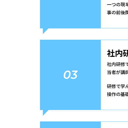
一つの現
事の前後
社内
社内研修
03
当者が講
研修で学
操作の基