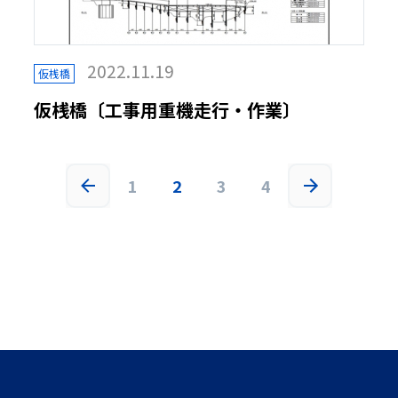
2022.11.19
仮桟橋
仮桟橋〔工事用重機走行・作業〕
1
2
3
4