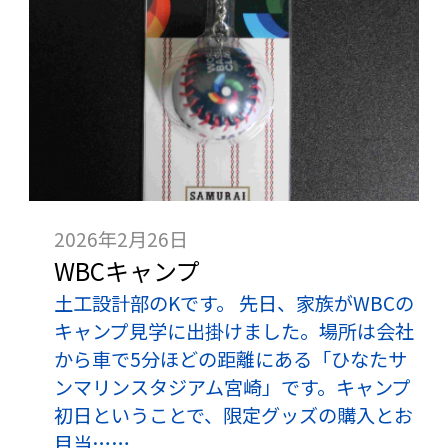
2026年2月26日
WBCキャンプ
土工設計部のKです。 先日、家族がWBCの
キャンプ見学に出掛けました。場所は会社
から車で5分ほどの距離にある「ひなたサ
ンマリンスタジアム宮崎」です。キャンプ
初日ということで、限定グッズの購入とお
目当……