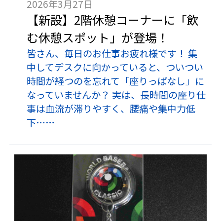
2026年3月27日
【新設】2階休憩コーナーに「飲
む休憩スポット」が登場！
皆さん、毎日のお仕事お疲れ様です！ 集
中してデスクに向かっていると、ついつい
時間が経つのを忘れて「座りっぱなし」に
なっていませんか？ 実は、長時間の座り仕
事は血流が滞りやすく、腰痛や集中力低
下……