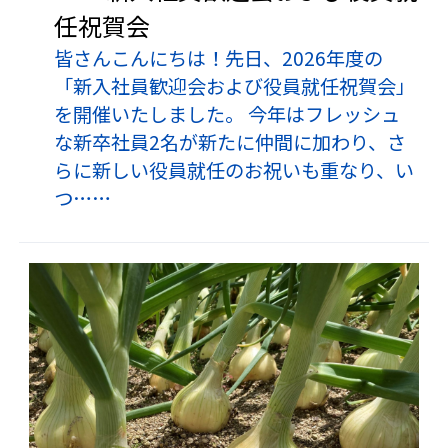
任祝賀会
皆さんこんにちは！先日、2026年度の
「新入社員歓迎会および役員就任祝賀会」
を開催いたしました。 今年はフレッシュ
な新卒社員2名が新たに仲間に加わり、さ
らに新しい役員就任のお祝いも重なり、い
つ……