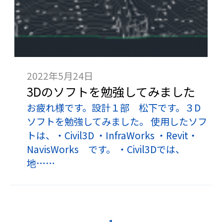
2022年5月24日
3Dのソフトを勉強してみました
お疲れ様です。設計１部 松下です。３D
ソフトを勉強してみました。 使用したソフ
トは、・Civil3D ・InfraWorks ・Revit・
NavisWorks です。 ・Civil3Dでは、
地……