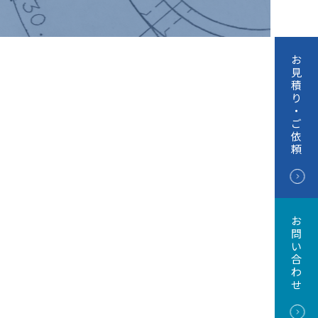
お
見
積
り
・
ご
依
頼
お
問
い
合
わ
せ