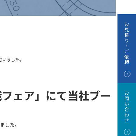
お
見
積
り
・
ご
依
ざいました。
頼
職フェア」にて当社ブー
お
問
。
い
合
わ
せ
しました。