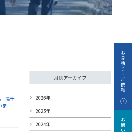
お
見
積
り
・
月別アーカイブ
ご
依
頼
2026年
。 高千
いま
2025年
お
2024年
問
い