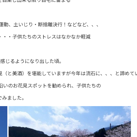
の運動、土いじり・断捨離決行！などなど、、、
・・・子供たちのストレスはなかなか軽減
を感じるようになり出した頃。
見（と美酒）を堪能していますが今年は流石に、、、と諦めて
路沿いのお花見スポットを勧められ、子供たちの
でみました。