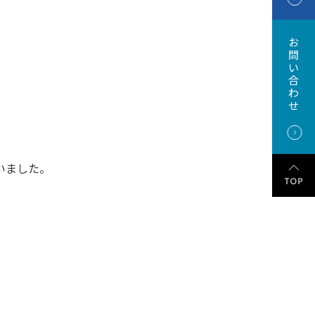
お
問
い
合
わ
せ
いました。