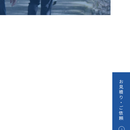
お
見
積
り
・
ご
依
頼